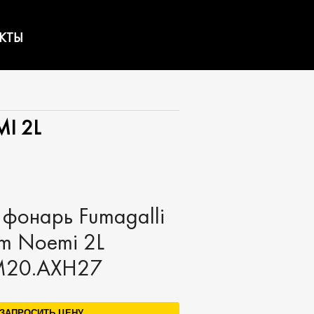
КТЫ
I 2L
фонарь Fumagalli
m Noemi 2L
M20.AXH27
ЗАПРОСИТЬ ЦЕНУ