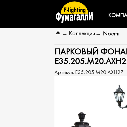
КОМПА
Коллекции
→
→
Noemi
ПАРКОВЫЙ ФОНАРЬ
E35.205.M20.AXH2
Артикул:
E35.205.M20.AXH27