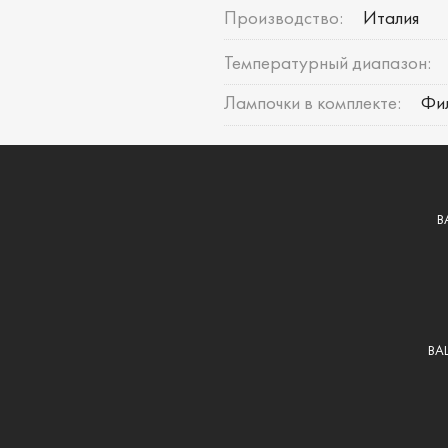
Производство:
Италия
Температурный диапазон:
Лампочки в комплекте:
Фи
В
ВА