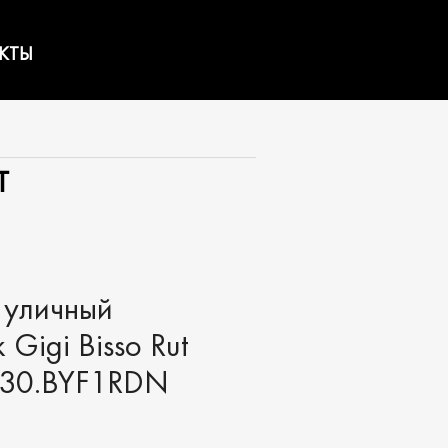
КТЫ
T
 уличный
 Gigi Bisso Rut
S30.BYF1RDN