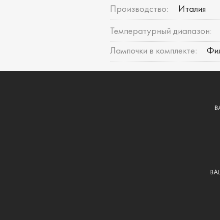
Производство:
Италия
Температурный диапазон:
Лампочки в комплекте:
Фи
В
ВА