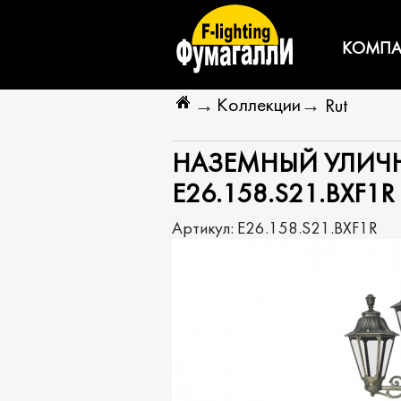
КОМПА
Коллекции
→
→
Rut
НАЗЕМНЫЙ УЛИЧН
E26.158.S21.BXF1R
Артикул:
E26.158.S21.BXF1R