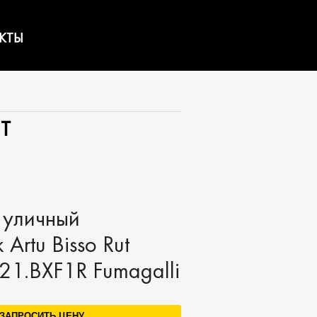
КТЫ
T
 уличный
 Artu Bisso Rut
21.BXF1R Fumagalli
ЗАПРОСИТЬ ЦЕНУ